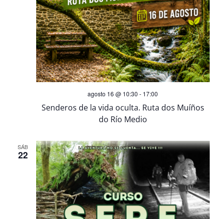
d
e
E
v
agosto 16 @ 10:30
-
17:00
e
Senderos de la vida oculta. Ruta dos Muíños
do Río Medio
n
SÁB
t
22
o
s