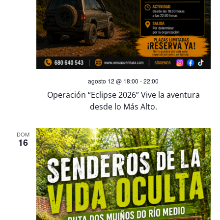
d
e
e
d
E
a
v
y
agosto 12 @ 18:00
-
22:00
e
v
Operación “Eclipse 2026” Vive la aventura
n
desde lo Más Alto.
i
t
DOM
s
16
o
t
a
s